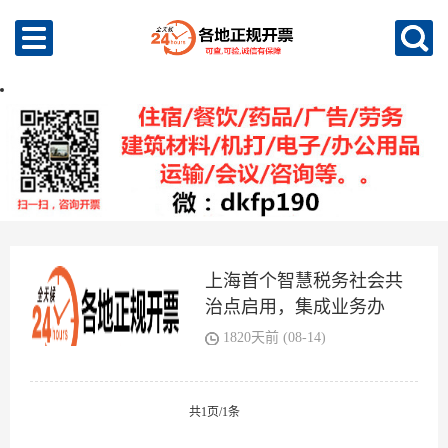
上海首个智慧税务社会共
治点启用，集成业务办
理、发票领购等功能
1820天前 (08-14)
共1页/1条